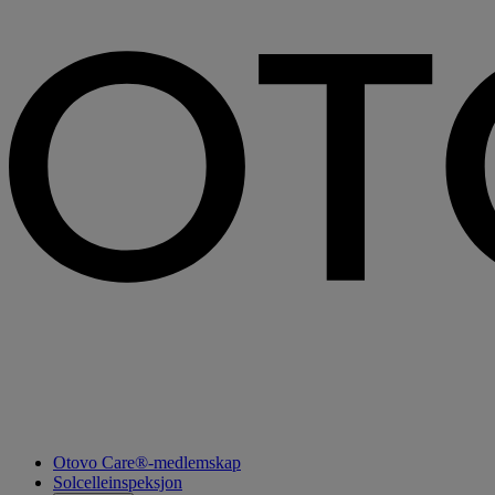
Otovo Care®-medlemskap
Solcelleinspeksjon